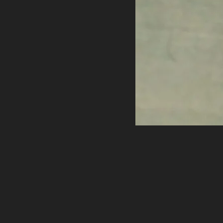
Тэндян тиге 