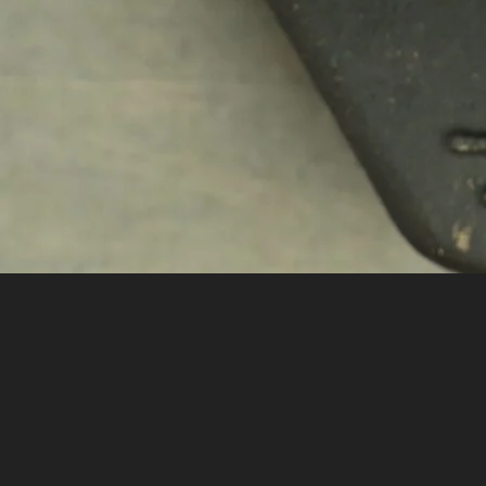
хемуль