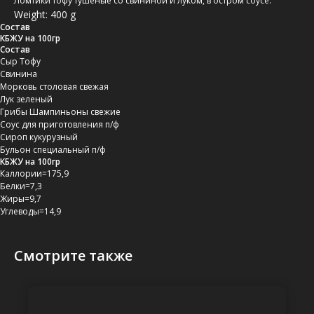
Ломтики тофу тушеные со свининой и луком, в остром соусе.
Weight: 400 g
Состав
КБЖУ на 100гр
Состав
Сыр Тофу
Свинина
Морковь столовая свежая
Лук зеленый
Грибы Шампиньоны свежие
Соус для приготовления п/ф
Сироп кукурузный
Бульон специальный п/ф
КБЖУ на 100гр
Каллории=175,9
Белки=7,3
Жиры=9,7
Углеводы=14,9
Смотрите также