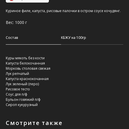
Куриное филе, капуста, рисовые палочки в остром соусе кочудянг.
Вес: 1000 г
Состав
КБЖУ на 100гр
Куры мякоть без кости
Капуста белокочанная
Морковь столовая свежая
Лук репчатый
Капуста краснокочанная
Лук зеленый (перо)
Рисовое тесто
Соус для п/ф
Бульон говяжий п/ф
Сироп кукурузный
Смотрите также