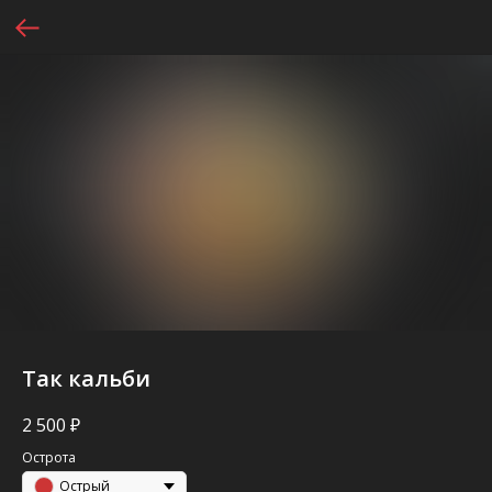
Так кальби
2 500
₽
Острота
Острый