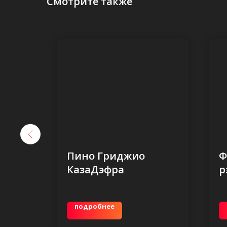
Смотрите также
ина
Пино Гриджио
Ф
КазаДэфра
р
подробнее