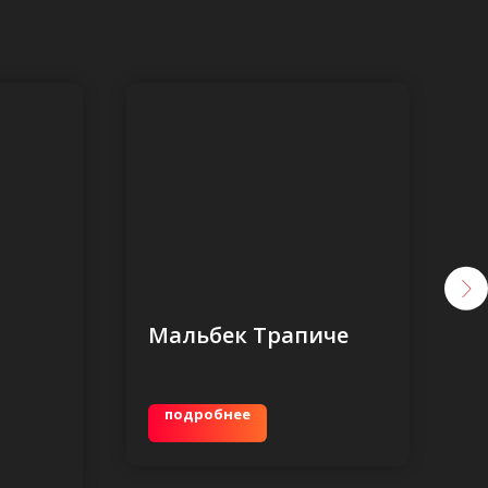
Мальбек Трапиче
Л
подробнее