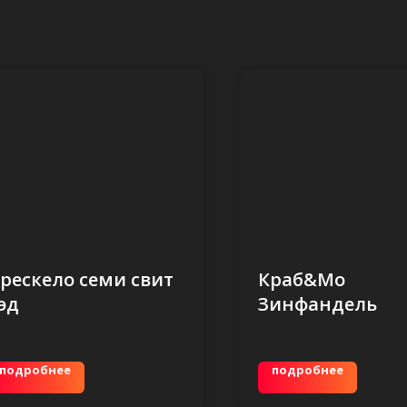
рескело семи свит
Краб&Мо
эд
Зинфандель
подробнее
подробнее