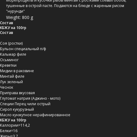
Морепродукты и кусочки рыбы минтай с ростками соевых бобов,
тушенные в острой пасте. Подаются на блюде с жареным рисом
"нурунди"
Weight: 800 g
Состав
КБЖУ на 100гр
Состав
Соя (ростки)
Бульон специальный п/ф
Кальмар филе
Осьминог
Креветки
Мидии в раковине
Минтай филе
Лук зеленый
Чеснок
Приправа вкусовая
Глутомат натрия (Аджино - мото)
Специи Перец чили острый
Сироп кукурузный
Масло кунжутное нерафинированное
КБЖУ на 100гр
Каллории=114,2
Белки=16
Жиры=3,7