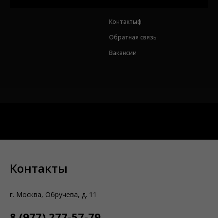
Контакты
ф
Обратная связь
Вакансии
Контакты
г. Москва, Обручева, д. 11
Меню
Акции
8 (977) 277-57-79